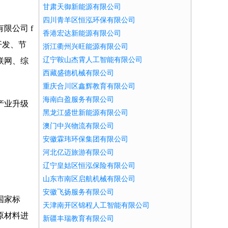
甘肃天御新能源有限公司
四川青羊区恒泓环保有限公司
限公司 f
香港宏达新能源有限公司
开发、节
浙江衢州兴旺能源有限公司
辽宁鞍山杰霄人工智能有限公司
联网、综
西藏盛德机械有限公司
重庆合川区鑫辉教育有限公司
海南白盈服务有限公司
产业升级
黑龙江盛世新能源有限公司
澳门中兴物流有限公司
安徽霖玮环保集团有限公司
河北亿迈旅游有限公司
辽宁皇姑区恒泓保险有限公司
山东市南区启航机械有限公司
安徽飞扬服务有限公司
国家标
天津南开区锦程人工智能有限公司
原材料进
新疆丰瑞教育有限公司